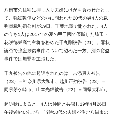
八街市の住宅に押し入り夫婦にけがを負わせたとし
て、強盗致傷などの罪に問われた20代の男4人の裁
判員裁判初公判が19日、千葉地裁で開かれた。4人
のうち1人は2017年の夏の甲子園で優勝した埼玉・
花咲徳栄高で主将を務めた千丸剛被告（21）。罪状
認否で強盗致傷事件について認めた一方、別の窃盗
事件では無罪を主張した。
千丸被告の他に起訴されたのは、吉添勇人被告
（23）＝神奈川県大和市、越川正翔被告（23）＝
同県茅ケ崎市、山本光輝被告（22）＝同県大和市。
起訴状によると、4人は仲間と共謀し19年4月26日
午後9時40分ごろ、当時50代の夫婦が住む八街市の