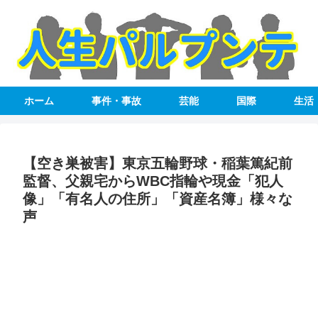
ホーム
事件・事故
芸能
国際
生活
【空き巣被害】東京五輪野球・稲葉篤紀前
監督、父親宅からWBC指輪や現金「犯人
像」「有名人の住所」「資産名簿」様々な
声