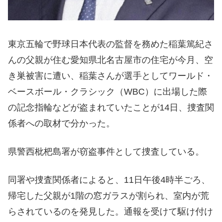
東京五輪で野球日本代表の監督を務めた稲葉篤紀さ
んの父親が住む愛知県北名古屋市の住宅が今月、空
き巣被害に遭い、稲葉さんが選手としてワールド・
ベースボール・クラシック（WBC）に出場した際
の記念指輪などが盗まれていたことが14日、捜査関
係者への取材で分かった。
県警西枇杷島署が窃盗事件として捜査している。
同署や捜査関係者によると、11日午後4時半ごろ、
帰宅した父親が1階の窓ガラスが割られ、室内が荒
らされているのを発見した。通報を受けて駆け付け