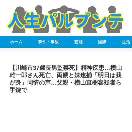
ホーム
事件・事故
芸能
国際
生活
【川崎市37歳長男監禁死】精神疾患…横山
雄一郎さん死亡、両親と妹逮捕「明日は我
が身」同情の声…父親・横山直樹容疑者ら
手錠で