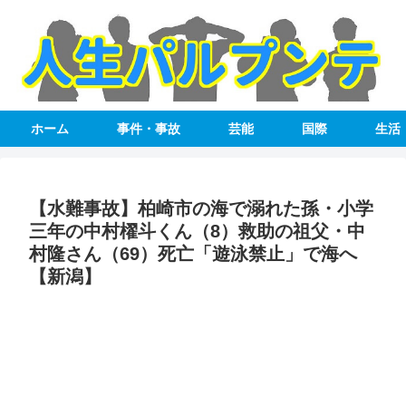
ホーム
事件・事故
芸能
国際
生活
【水難事故】柏崎市の海で溺れた孫・小学
三年の中村櫂斗くん（8）救助の祖父・中
村隆さん（69）死亡「遊泳禁止」で海へ
【新潟】