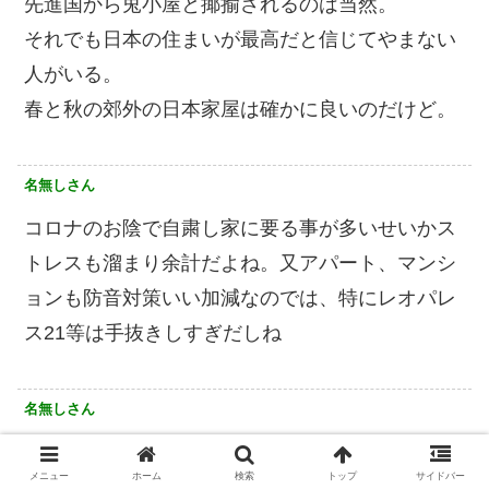
先進国から兎小屋と揶揄されるのは当然。
それでも日本の住まいが最高だと信じてやまない
人がいる。
春と秋の郊外の日本家屋は確かに良いのだけど。
名無しさん
コロナのお陰で自粛し家に要る事が多いせいかス
トレスも溜まり余計だよね。又アパート、マンシ
ョンも防音対策いい加減なのでは、特にレオパレ
ス21等は手抜きしすぎだしね
名無しさん
一応ピアノ可のマンションだけど、窓開けっぱな
メニュー
ホーム
検索
トップ
サイドバー
しで、たどたどしい練習音が毎日毎日聞こえると