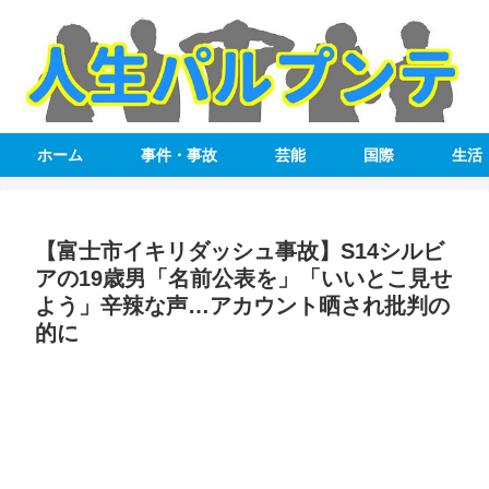
ホーム
事件・事故
芸能
国際
生活
【富士市イキリダッシュ事故】S14シルビ
アの19歳男「名前公表を」「いいとこ見せ
よう」辛辣な声…アカウント晒され批判の
的に