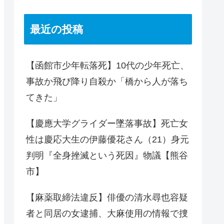
最近の投稿
【函館市少年転落死】10代の少年死亡、
事故か飛び降り自殺か「橋から人が落ち
てきた」
【慶應大学グライダー墜落事故】死亡女
性は慶応大生の伊藤優花さん（21）身元
判明『全身挫滅という死因』物議【熊谷
市】
【麻薬取締法違反】俳優の清水尋也容疑
者と同居の女逮捕、大麻使用の情報で捜