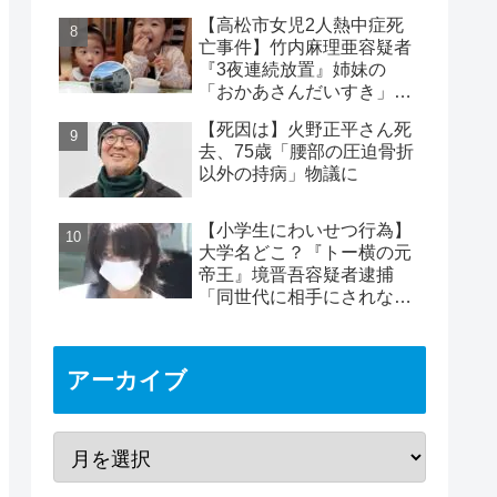
めは2時間40分と判明
【高松市女児2人熱中症死
亡事件】竹内麻理亜容疑者
『3夜連続放置』姉妹の
「おかあさんだいすき」折
り紙メッセージに対する世
【死因は】火野正平さん死
論
去、75歳「腰部の圧迫骨折
以外の持病」物議に
【小学生にわいせつ行為】
大学名どこ？『トー横の元
帝王』境晋吾容疑者逮捕
「同世代に相手にされない
ヤバイ奴」11歳女児被害
アーカイブ