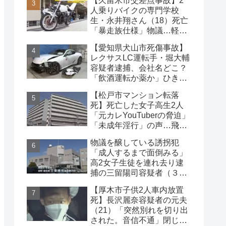
【久留米市交差点事故】2
な事件
人乗りバイクの専門学校
生・永井翔さん（18）死亡
「暴走族仕様」物議…軽自
動車と衝突
【愛知県犬山市死傷事故】
レクサスLC運転手・堀大輔
容疑者逮捕、会社名どこ？
「飲酒運転か薬か」ひき逃
げで水野裕子さん死亡
【松戸市マンション転落
死】死亡した女子高生2人
「元カレYouTuberの脅迫」
「未成年淫行」の声…飛び
降り自殺ライブ配信
物議を醸している誘拐犯
「成人するまで面倒みる」
高2女子生徒を連れ去り逮
捕の三留陽司容疑者（３
８）理解の声も【神奈川
【厚木市子供2人車内放置
県】
死】長沢麗奈容疑者の元夫
（21）「突然別れを切り出
された。音信不通」閉じ込