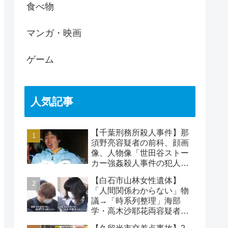
食べ物
マンガ・映画
ゲーム
人気記事
【千葉刑務所殺人事件】那
須野亮容疑者の前科、顔画
像、人物像「世田谷ストー
カー強姦殺人事件の犯人」
被害者の藤江彰受刑者と
【白石市山林女性遺体】
は？
「人間関係わからない」物
議→「時系列整理」海部
学・高木沙耶花両容疑者、
死亡の田中早苗さん…複雑