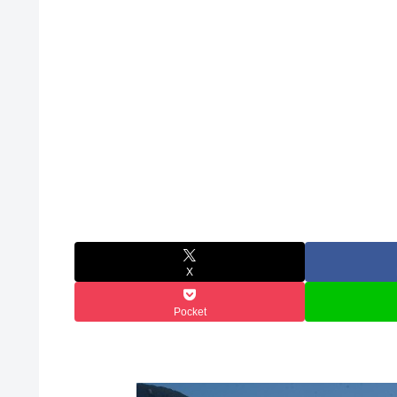
X
Pocket