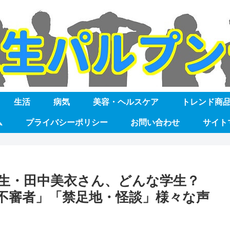
生活
病気
美容・ヘルスケア
トレンド商
ム
プライバシーポリシー
お問い合わせ
サイト
生・田中美衣さん、どんな学生？
不審者」「禁足地・怪談」様々な声