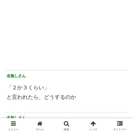
名無しさん
「２か３くらい」
と言われたら、どうするのか
名無しさん
人事考課は10段階中ゼロになったのは確実だな。
メニュー
ホーム
検索
トップ
サイドバー