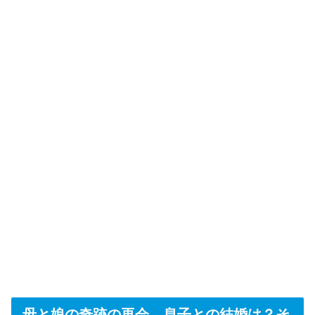
母と娘の奇跡の再会…息子との結婚は？そ