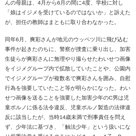
んの母親は、4月から6月の間に4度、学校に対し
「娘はイジメを受けているのではないか」と訴えた
が、担任の教師はまともに取り合わなかった。
同年6月、爽彩さんが地元のウッペツ川に飛び込む
事件が起きたのちに、警察が捜査に乗り出し、加害
生徒らが爽彩さんに無理やり撮らせたわいせつ画像
をイジメグループ内で拡散していたことや、公園内
でイジメグループが複数名で爽彩さんを囲み、自慰
行為を強要していたこと等が明らかになった。わい
せつ画像を送ることを強要した加害少年のC男は児
童ポルノに係る法令違反、児童ポルノ製造の法律違
反に該当したが、当時14歳未満で刑事責任を問え
ず、少年法に基づき、「触法少年」という扱いにな