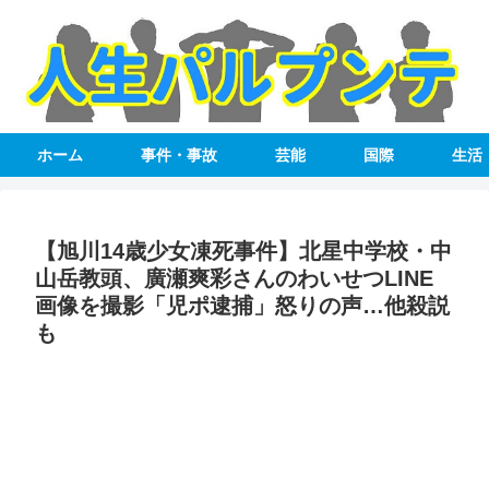
ホーム
事件・事故
芸能
国際
生活
【旭川14歳少女凍死事件】北星中学校・中
山岳教頭、廣瀬爽彩さんのわいせつLINE
画像を撮影「児ポ逮捕」怒りの声…他殺説
も