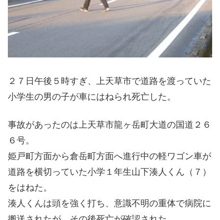
２７日午後５時すぎ、上天草市で道路を渡っていた
小学生の男の子が車にはねられ死亡した。
事故があったのは上天草市龍ヶ岳町大道の国道２６
６号。
姫戸町方面から倉岳町方面へ進行中の軽ワゴン車が
道路を横切っていた小学１年生山下湊人くん（７）
をはねた。
湊人くんは頭を強く打ち、意識不明の重体で病院に
搬送されたが、その後死亡が確認された。