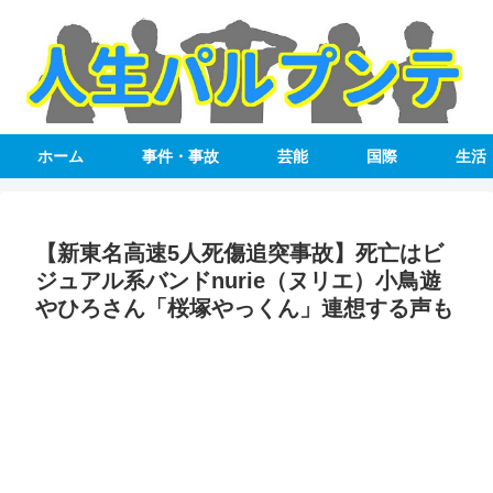
ホーム
事件・事故
芸能
国際
生活
【新東名高速5人死傷追突事故】死亡はビ
ジュアル系バンドnurie（ヌリエ）小鳥遊
やひろさん「桜塚やっくん」連想する声も