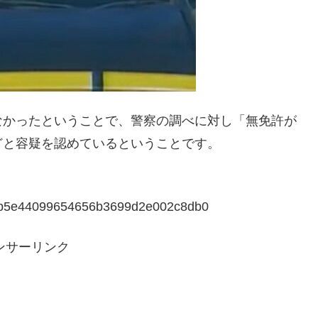
なかったということで、警察の調べに対し「無免許が
どと容疑を認めているということです。
18b5e44099654656b3699d2e002c8db0
ンサーリンク