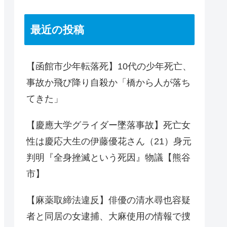
最近の投稿
【函館市少年転落死】10代の少年死亡、
事故か飛び降り自殺か「橋から人が落ち
てきた」
【慶應大学グライダー墜落事故】死亡女
性は慶応大生の伊藤優花さん（21）身元
判明『全身挫滅という死因』物議【熊谷
市】
【麻薬取締法違反】俳優の清水尋也容疑
者と同居の女逮捕、大麻使用の情報で捜