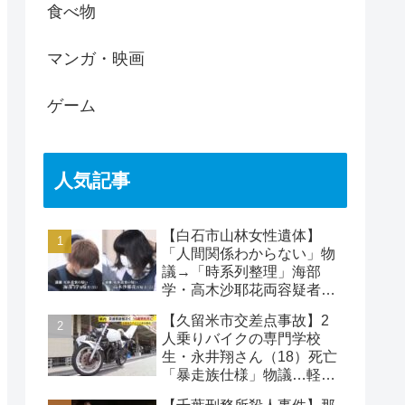
食べ物
マンガ・映画
ゲーム
人気記事
【白石市山林女性遺体】
「人間関係わからない」物
議→「時系列整理」海部
学・高木沙耶花両容疑者、
死亡の田中早苗さん…複雑
【久留米市交差点事故】2
な事件
人乗りバイクの専門学校
生・永井翔さん（18）死亡
「暴走族仕様」物議…軽自
動車と衝突