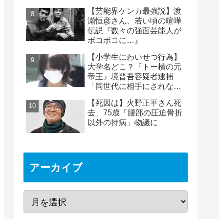
めは2時間40分と判明
【芸能界ケンカ最強説】渡
瀬恒彦さん、若い頃の喧嘩
伝説『数々の強面芸能人が
ボコボコに…』
【小学生にわいせつ行為】
大学名どこ？『トー横の元
帝王』境晋吾容疑者逮捕
「同世代に相手にされない
ヤバイ奴」11歳女児被害
【死因は】火野正平さん死
去、75歳「腰部の圧迫骨折
以外の持病」物議に
アーカイブ