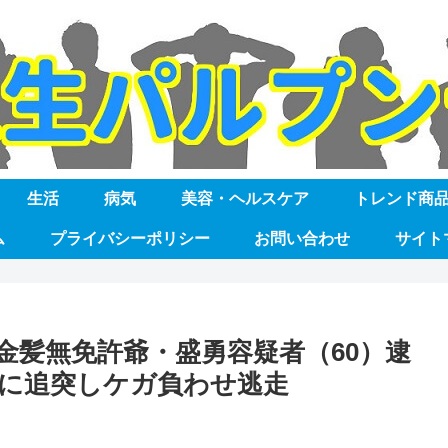
生活
病気
美容・ヘルスケア
トレンド商
ム
プライバシーポリシー
お問い合わせ
サイト
金髪無免許爺・盛勇容疑者（60）逮
…車に追突しケガ負わせ逃走