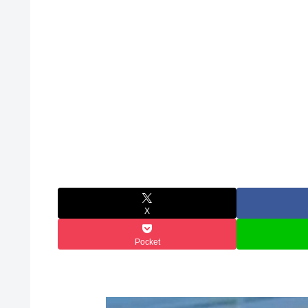
X
Pocket