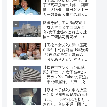
【千葉刑務所殺人事件】那
須野亮容疑者の前科、顔画
像、人物像「世田谷ストー
カー強姦殺人事件の犯人」
被害者の藤江彰受刑者と
物議を醸している誘拐犯
は？
「成人するまで面倒みる」
高2女子生徒を連れ去り逮
捕の三留陽司容疑者（３
８）理解の声も【神奈川
【高松市女児2人熱中症死
県】
亡事件】竹内麻理亜容疑者
『3夜連続放置』姉妹の
「おかあさんだいすき」折
り紙メッセージに対する世
【松戸市マンション転落
論
死】死亡した女子高生2人
「元カレYouTuberの脅迫」
「未成年淫行」の声…飛び
降り自殺ライブ配信
【厚木市子供2人車内放置
死】長沢麗奈容疑者の元夫
（21）「突然別れを切り出
された。音信不通」閉じ込