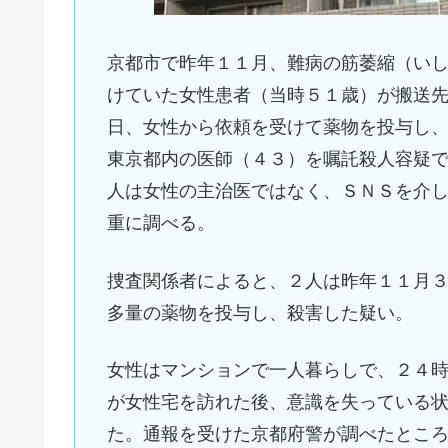
京都市で昨年１１月、難病の筋萎縮（い
けていた女性患者（当時５１歳）が搬送
日、女性から依頼を受けて薬物を投与し
東京都内の医師（４３）を嘱託殺人容疑
人は女性の主治医ではなく、ＳＮＳを介
重に調べる。
捜査関係者によると、２人は昨年１１月
多量の薬物を投与し、殺害した疑い。
女性はマンションで一人暮らしで、２４
が女性宅を訪れた後、意識を失っている
た。通報を受けた京都府警が調べたとこ