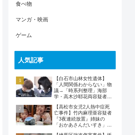
食べ物
マンガ・映画
ゲーム
人気記事
【白石市山林女性遺体】
「人間関係わからない」物
議→「時系列整理」海部
学・高木沙耶花両容疑者、
死亡の田中早苗さん…複雑
【高松市女児2人熱中症死
な事件
亡事件】竹内麻理亜容疑者
『3夜連続放置』姉妹の
「おかあさんだいすき」折
り紙メッセージに対する世