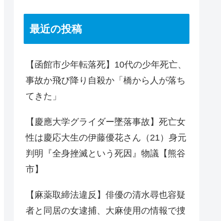
最近の投稿
【函館市少年転落死】10代の少年死亡、
事故か飛び降り自殺か「橋から人が落ち
てきた」
【慶應大学グライダー墜落事故】死亡女
性は慶応大生の伊藤優花さん（21）身元
判明『全身挫滅という死因』物議【熊谷
市】
【麻薬取締法違反】俳優の清水尋也容疑
者と同居の女逮捕、大麻使用の情報で捜