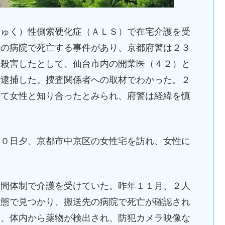
しゅく）性側索硬化症（ＡＬＳ）で在宅介護を受
先の病院で死亡する事件があり、京都府警は２３
、殺害したとして、仙台市内の開業医（４２）と
で逮捕した。捜査関係者への取材でわかった。２
して女性と知り合ったとみられ、府警は経緯を慎
３０日夕、京都市中京区の女性宅を訪れ、女性に
時間体制で介護を受けていた。昨年１１月、２人
状態で見つかり、搬送先の病院で死亡が確認され
ろ、体内から薬物が検出され、防犯カメラ映像な