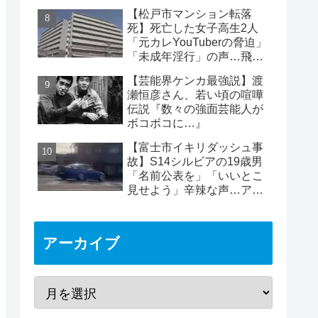
ん、死因は熱中症と断定
【松戸市マンション転落
死】死亡した女子高生2人
「元カレYouTuberの脅迫」
「未成年淫行」の声…飛び
降り自殺ライブ配信
【芸能界ケンカ最強説】渡
瀬恒彦さん、若い頃の喧嘩
伝説『数々の強面芸能人が
ボコボコに…』
【富士市イキリダッシュ事
故】S14シルビアの19歳男
「名前公表を」「いいとこ
見せよう」辛辣な声…アカ
ウント晒され批判の的に
アーカイブ