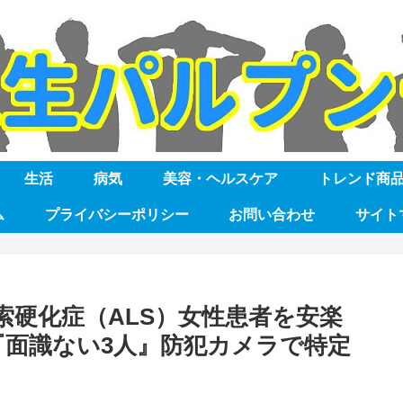
生活
病気
美容・ヘルスケア
トレンド商
ム
プライバシーポリシー
お問い合わせ
サイト
索硬化症（ALS）女性患者を安楽
『面識ない3人』防犯カメラで特定