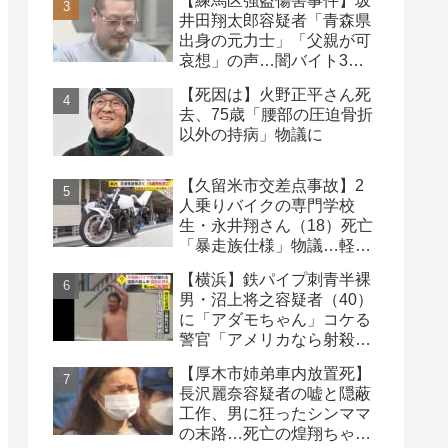
【練馬区強盗傷害事件】坂
論
井田翔太郎容疑者「青森県
出身の元力士」「父親が可
哀想」の声…闇バイト3人
目の逮捕者
【死因は】火野正平さん死
去、75歳「腰部の圧迫骨折
以外の持病」物議に
【久留米市交差点事故】2
人乗りバイクの専門学校
生・永井翔さん（18）死亡
「暴走族仕様」物議…軽自
動車と衝突
【横浜】鉄パイプ刺青半裸
男・沼上将之容疑者（40）
に「アダモちゃん」コケる
警官「アメリカなら射殺」
日本警察に疑問の声
【厚木市姉弟車内放置死】
長沢麗奈容疑者の嘘と隠蔽
工作、男に狂ったシンママ
の末路…死亡の煌翔ちゃ