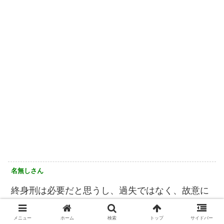
名無しさん
終身刑は必要だと思うし、過失ではなく、故意に
よる殺人に関しては過去の判例は無視で、一つ一
メニュー
ホーム
検索
トップ
サイドバー
つ事件の内容をみて、特別な事情等がない限りは