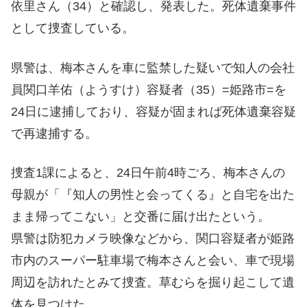
依里さん（34）と確認し、発表した。死体遺棄事件
として捜査している。
県警は、梅本さんを車に監禁した疑いで知人の会社
員関口羊佑（ようすけ）容疑者（35）=姫路市=を
24日に逮捕しており、容疑が固まれば死体遺棄容疑
で再逮捕する。
捜査1課によると、24日午前4時ごろ、梅本さんの
母親が「『知人の男性と会ってくる』と自宅を出た
まま帰ってこない」と交番に届け出たという。
県警は防犯カメラ映像などから、関口容疑者が姫路
市内のスーパー駐車場で梅本さんと会い、車で現場
周辺を訪れたとみて捜査。草むらを掘り起こして遺
体を見つけた。