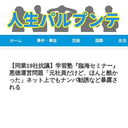
ホーム
事件・事故
芸能
国際
生活
【同業19社抗議】学習塾『臨海セミナー』
悪徳運営問題「元社員だけど、ほんと酷か
った」ネット上でもナンパ勧誘など暴露さ
れる