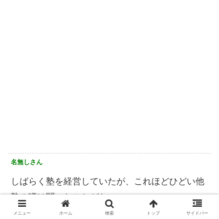
名無しさん
しばらく塾を経営していたが、これほどひどい他
塾の噂は聞いたことがない。
合格実績を水増ししても、子供を集められないこ
メニュー
ホーム
検索
トップ
サイドバー