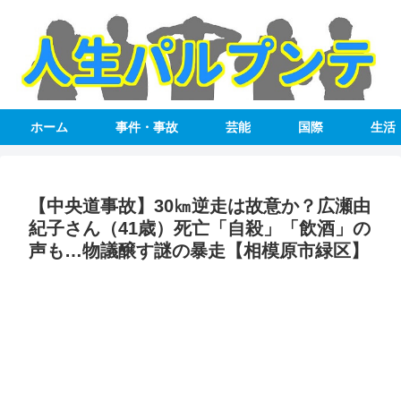
ホーム
事件・事故
芸能
国際
生活
【中央道事故】30㎞逆走は故意か？広瀬由
紀子さん（41歳）死亡「自殺」「飲酒」の
声も…物議醸す謎の暴走【相模原市緑区】