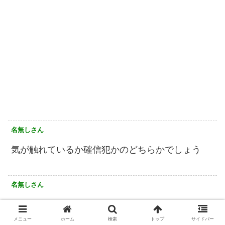
名無しさん
気が触れているか確信犯かのどちらかでしょう
名無しさん
都留で入って、相模湖のあたりってこと？
大月JCT内も全部逆走してきたのか？
メニュー
ホーム
検索
トップ
サイドバー