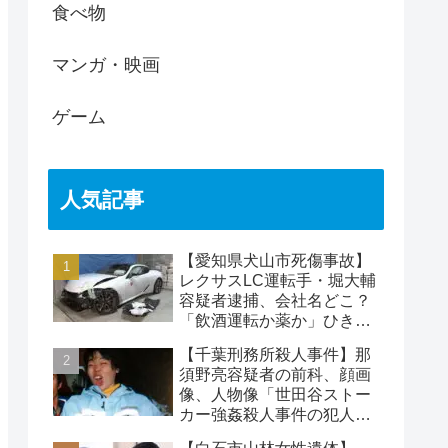
食べ物
マンガ・映画
ゲーム
人気記事
【愛知県犬山市死傷事故】
レクサスLC運転手・堀大輔
容疑者逮捕、会社名どこ？
「飲酒運転か薬か」ひき逃
げで水野裕子さん死亡
【千葉刑務所殺人事件】那
須野亮容疑者の前科、顔画
像、人物像「世田谷ストー
カー強姦殺人事件の犯人」
被害者の藤江彰受刑者と