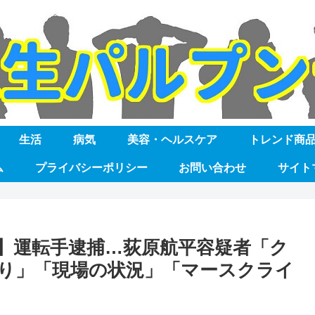
生活
病気
美容・ヘルスケア
トレンド商
ム
プライバシーポリシー
お問い合わせ
サイト
】運転手逮捕…荻原航平容疑者「ク
り」「現場の状況」「マースクライ