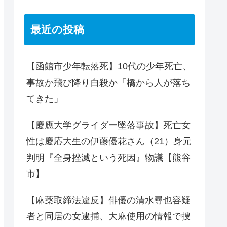
最近の投稿
【函館市少年転落死】10代の少年死亡、
事故か飛び降り自殺か「橋から人が落ち
てきた」
【慶應大学グライダー墜落事故】死亡女
性は慶応大生の伊藤優花さん（21）身元
判明『全身挫滅という死因』物議【熊谷
市】
【麻薬取締法違反】俳優の清水尋也容疑
者と同居の女逮捕、大麻使用の情報で捜