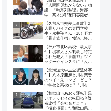
【白石市山林女性遺体】
は？
「人間関係わからない」物
議→「時系列整理」海部
学・高木沙耶花両容疑者、
死亡の田中早苗さん…複雑
【久留米市交差点事故】2
な事件
人乗りバイクの専門学校
生・永井翔さん（18）死亡
「暴走族仕様」物議…軽自
動車と衝突
【神戸市北区高校生殺人事
件】堤将太さん刺殺し特定
された犯人『泉龍都』ツイ
ッターやインスタに「反省
なし」名前や顔写真や職業
【北海道大学生全裸遺体事
件】八木原亜麻と川村葉音
のバイト先コンビニどこ？
中学校と高校は？「川村の
インスタに逮捕された彼
【和歌山市あおり運転】黒
氏」の声も
いオデッセイの松田拓容疑
者逮捕「会社名どこ？」
「捜査拒否した和歌山県