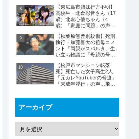
警」「小中学生にも煽り」
【東広島市姉妹行方不明】
の声
高校生・北倉彩音さん（17
歳）北倉心優ちゃん（4
歳）「家庭に問題」の声…
失踪か【顔写真公開】
【秋葉原無差別殺傷】死刑
執行・加藤智大の祖母コメ
ント「両親がスパルタ」生
い立ち物議に「母親の号泣
はパフォーマンス」の声も
【松戸市マンション転落
死】死亡した女子高生2人
「元カレYouTuberの脅迫」
「未成年淫行」の声…飛び
降り自殺ライブ配信
アーカイブ