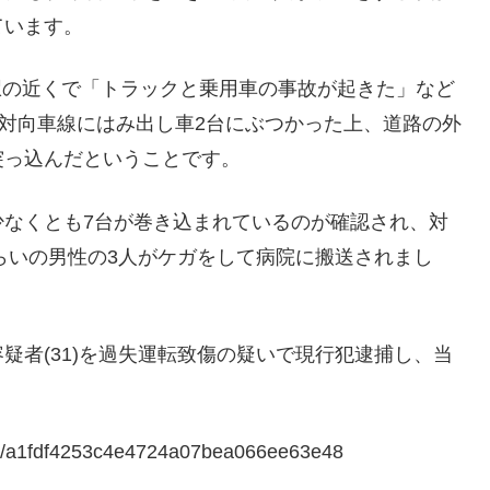
ています。
本駅の近くで「トラックと乗用車の事故が起きた」など
が対向車線にはみ出し車2台にぶつかった上、道路の外
突っ込んだということです。
少なくとも7台が巻き込まれているのが確認され、対
くらいの男性の3人がケガをして病院に搬送されまし
疑者(31)を過失運転致傷の疑いで現行犯逮捕し、当
ty/a1fdf4253c4e4724a07bea066ee63e48