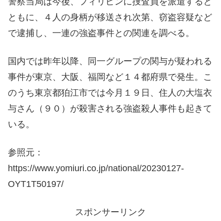
警察当局は今後、フィリピンに捜査員を派遣すると
ともに、４人の身柄が移送され次第、窃盗容疑など
で逮捕し、一連の強盗事件との関連を調べる。
国内では昨年以降、同一グループの関与が疑われる
事件が東京、大阪、福岡など１４都府県で発生。こ
のうち東京都狛江市では今月１９日、住人の大塩衣
与さん（９０）が殺害される強盗殺人事件も起きて
いる。
参照元：
https://www.yomiuri.co.jp/national/20230127-
OYT1T50197/
スポンサーリンク