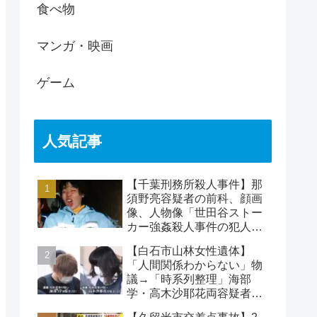
食べ物
マンガ・映画
ゲーム
人気記事
【千葉刑務所殺人事件】那
須野亮容疑者の前科、顔画
像、人物像「世田谷ストー
カー強姦殺人事件の犯人」
被害者の藤江彰受刑者と
【白石市山林女性遺体】
は？
「人間関係わからない」物
議→「時系列整理」海部
学・高木沙耶花両容疑者、
死亡の田中早苗さん…複雑