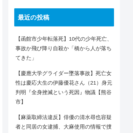
最近の投稿
【函館市少年転落死】10代の少年死亡、
事故か飛び降り自殺か「橋から人が落ち
てきた」
【慶應大学グライダー墜落事故】死亡女
性は慶応大生の伊藤優花さん（21）身元
判明『全身挫滅という死因』物議【熊谷
市】
【麻薬取締法違反】俳優の清水尋也容疑
者と同居の女逮捕、大麻使用の情報で捜