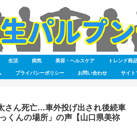
生活
病気
美容・ヘルスケア
トレンド商
ム
プライバシーポリシー
お問い合わせ
サイト
太さん死亡…車外投げ出され後続車
っくんの場所」の声【山口県美祢