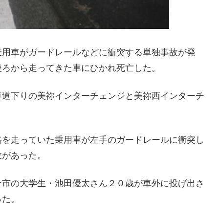
乗用車がガードレールなどに衝突する単独事故が発
後ろから走ってきた車にひかれ死亡した。
車道下りの美祢インターチェンジと美祢西インターチ
路を走っていた乗用車が左手のガードレールに衝突し
故があった。
分市の大学生・池田優太さん２０歳が車外に投げ出さ
った。