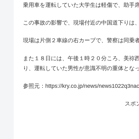
乗用車を運転していた大学生は軽傷で、助手
この事故の影響で、現場付近の中国道下りは
現場は片側２車線の右カーブで、警察は同乗
また１８日には、午後１時２０分ころ、美祢
り、運転していた男性が意識不明の重体とな
参照元：https://kry.co.jp/news/news1022q3nac8
スポ