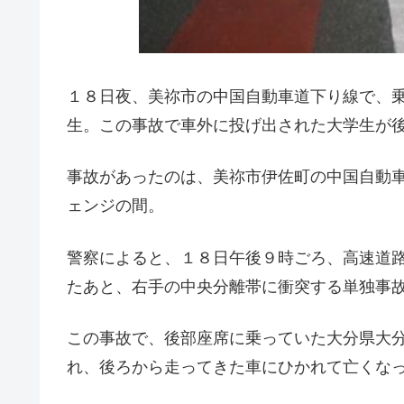
１８日夜、美祢市の中国自動車道下り線で、
生。この事故で車外に投げ出された大学生が
事故があったのは、美祢市伊佐町の中国自動
ェンジの間。
警察によると、１８日午後９時ごろ、高速道
たあと、右手の中央分離帯に衝突する単独事
この事故で、後部座席に乗っていた大分県大
れ、後ろから走ってきた車にひかれて亡くな