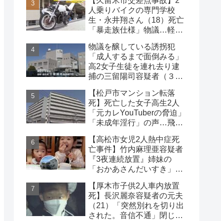
【久留米市交差点事故】2
な事件
人乗りバイクの専門学校
生・永井翔さん（18）死亡
「暴走族仕様」物議…軽自
動車と衝突
物議を醸している誘拐犯
「成人するまで面倒みる」
高2女子生徒を連れ去り逮
捕の三留陽司容疑者（３
８）理解の声も【神奈川
【松戸市マンション転落
県】
死】死亡した女子高生2人
「元カレYouTuberの脅迫」
「未成年淫行」の声…飛び
降り自殺ライブ配信
【高松市女児2人熱中症死
亡事件】竹内麻理亜容疑者
『3夜連続放置』姉妹の
「おかあさんだいすき」折
り紙メッセージに対する世
【厚木市子供2人車内放置
論
死】長沢麗奈容疑者の元夫
（21）「突然別れを切り出
された。音信不通」閉じ込