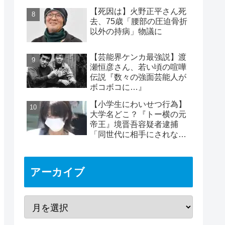
めは2時間40分と判明
【死因は】火野正平さん死
去、75歳「腰部の圧迫骨折
以外の持病」物議に
【芸能界ケンカ最強説】渡
瀬恒彦さん、若い頃の喧嘩
伝説『数々の強面芸能人が
ボコボコに…』
【小学生にわいせつ行為】
大学名どこ？『トー横の元
帝王』境晋吾容疑者逮捕
「同世代に相手にされない
ヤバイ奴」11歳女児被害
アーカイブ