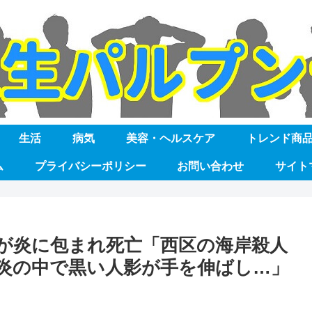
生活
病気
美容・ヘルスケア
トレンド商
ム
プライバシーポリシー
お問い合わせ
サイト
が炎に包まれ死亡「西区の海岸殺人
炎の中で黒い人影が手を伸ばし…」