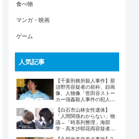
食べ物
マンガ・映画
ゲーム
人気記事
【千葉刑務所殺人事件】那
須野亮容疑者の前科、顔画
像、人物像「世田谷ストー
カー強姦殺人事件の犯人」
被害者の藤江彰受刑者と
【白石市山林女性遺体】
は？
「人間関係わからない」物
議→「時系列整理」海部
学・高木沙耶花両容疑者、
死亡の田中早苗さん…複雑