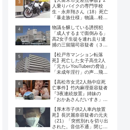
【久留米市交差点事故】2
な事件
人乗りバイクの専門学校
生・永井翔さん（18）死亡
「暴走族仕様」物議…軽自
動車と衝突
物議を醸している誘拐犯
「成人するまで面倒みる」
高2女子生徒を連れ去り逮
捕の三留陽司容疑者（３
８）理解の声も【神奈川
【松戸市マンション転落
県】
死】死亡した女子高生2人
「元カレYouTuberの脅迫」
「未成年淫行」の声…飛び
降り自殺ライブ配信
【高松市女児2人熱中症死
亡事件】竹内麻理亜容疑者
『3夜連続放置』姉妹の
「おかあさんだいすき」折
り紙メッセージに対する世
【厚木市子供2人車内放置
論
死】長沢麗奈容疑者の元夫
（21）「突然別れを切り出
された。音信不通」閉じ込