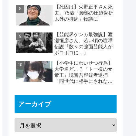
めは2時間40分と判明
【死因は】火野正平さん死
去、75歳「腰部の圧迫骨折
以外の持病」物議に
【芸能界ケンカ最強説】渡
瀬恒彦さん、若い頃の喧嘩
伝説『数々の強面芸能人が
ボコボコに…』
【小学生にわいせつ行為】
大学名どこ？『トー横の元
帝王』境晋吾容疑者逮捕
「同世代に相手にされない
ヤバイ奴」11歳女児被害
アーカイブ