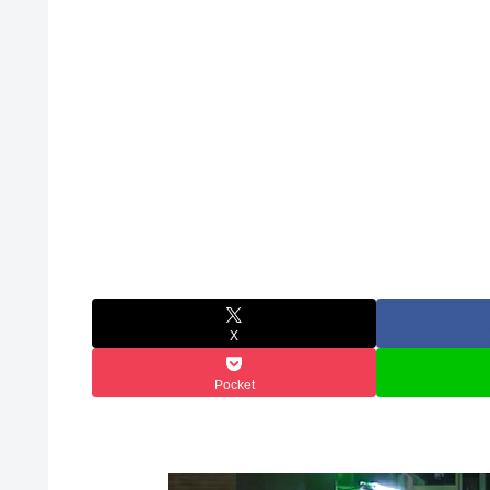
X
Pocket