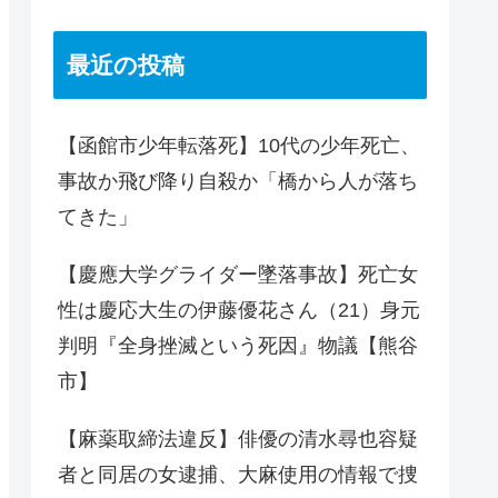
最近の投稿
【函館市少年転落死】10代の少年死亡、
事故か飛び降り自殺か「橋から人が落ち
てきた」
【慶應大学グライダー墜落事故】死亡女
性は慶応大生の伊藤優花さん（21）身元
判明『全身挫滅という死因』物議【熊谷
市】
【麻薬取締法違反】俳優の清水尋也容疑
者と同居の女逮捕、大麻使用の情報で捜