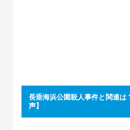
長垂海浜公園殺人事件と関連は
声】