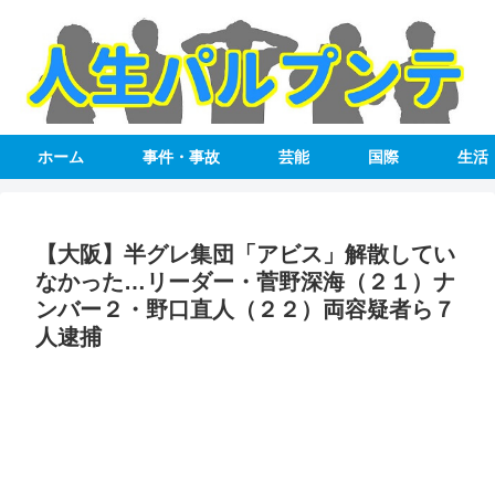
ホーム
事件・事故
芸能
国際
生活
【大阪】半グレ集団「アビス」解散してい
なかった…リーダー・菅野深海（２１）ナ
ンバー２・野口直人（２２）両容疑者ら７
人逮捕