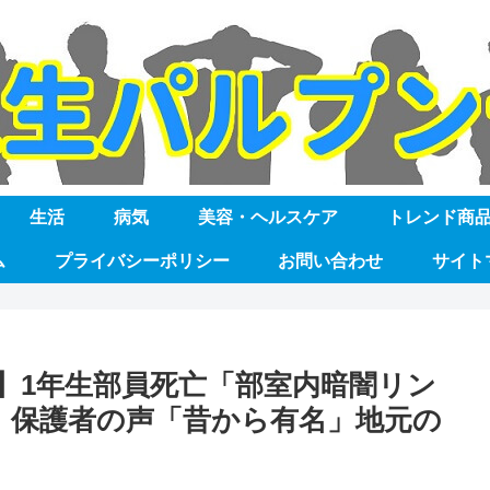
生活
病気
美容・ヘルスケア
トレンド商
ム
プライバシーポリシー
お問い合わせ
サイト
】1年生部員死亡「部室内暗闇リン
」保護者の声「昔から有名」地元の