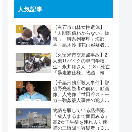
人気記事
【白石市山林女性遺体】
「人間関係わからない」物
議→「時系列整理」海部
学・高木沙耶花両容疑者、
死亡の田中早苗さん…複雑
【久留米市交差点事故】2
な事件
人乗りバイクの専門学校
生・永井翔さん（18）死亡
「暴走族仕様」物議…軽自
動車と衝突
【千葉刑務所殺人事件】那
須野亮容疑者の前科、顔画
像、人物像「世田谷ストー
カー強姦殺人事件の犯人」
被害者の藤江彰受刑者と
物議を醸している誘拐犯
は？
「成人するまで面倒みる」
高2女子生徒を連れ去り逮
捕の三留陽司容疑者（３