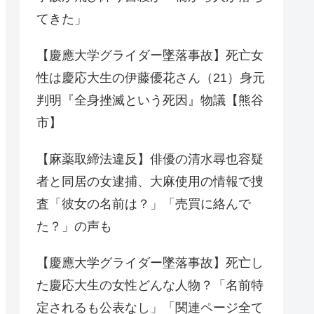
てきた」
【慶應大学グライダー墜落事故】死亡女
性は慶応大生の伊藤優花さん（21）身元
判明『全身挫滅という死因』物議【熊谷
市】
【麻薬取締法違反】俳優の清水尋也容疑
者と同居の女逮捕、大麻使用の情報で捜
査「彼女の名前は？」「売買に絡んで
た？」の声も
【慶應大学グライダー墜落事故】死亡し
た慶応大生の女性どんな人物？「名前特
定されるも公表なし」「関連ページ全て