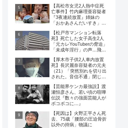
８）理解の声も【神奈川
【高松市女児2人熱中症死
県】
亡事件】竹内麻理亜容疑者
『3夜連続放置』姉妹の
「おかあさんだいすき」折
り紙メッセージに対する世
【松戸市マンション転落
論
死】死亡した女子高生2人
「元カレYouTuberの脅迫」
「未成年淫行」の声…飛び
降り自殺ライブ配信
【厚木市子供2人車内放置
死】長沢麗奈容疑者の元夫
（21）「突然別れを切り出
された。音信不通」閉じ込
めは2時間40分と判明
【芸能界ケンカ最強説】渡
瀬恒彦さん、若い頃の喧嘩
伝説『数々の強面芸能人が
ボコボコに…』
【死因は】火野正平さん死
去、75歳「腰部の圧迫骨折
以外の持病」物議に