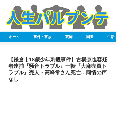
ホーム
事件・事故
芸能
国際
生活
【鎌倉市18歳少年刺殺事件】古橋京也容疑
者逮捕『騒音トラブル』一転『大麻売買ト
ラブル』売人・高峰常さん死亡…同情の声
なし