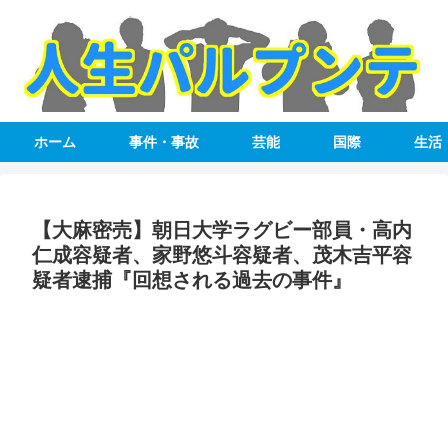
ホーム
事件・事故
芸能
国際
生活
【大麻密売】朝日大学ラグビー部員・高内
仁成容疑者、家野悠斗容疑者、茂木吉平容
疑者逮捕『回想される過去の事件』