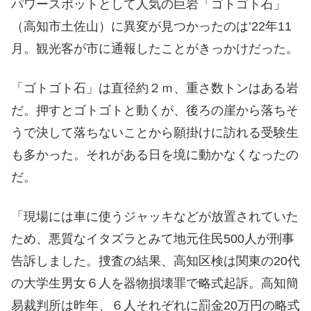
パワースポットとして人気の巨岩「ゴトゴト石」
（高知市土佐山）に異変が見つかったのは’22年11
月。観光客が市に通報したことがきっかけだった。
「ゴトゴト石」は直径約２ｍ、重さ数トンはある岩
だ。押すとゴトゴトと動くが、後ろの崖から落ちそ
うで決して落ちないことから願掛けに訪れる受験生
も多かった。それがある日を境に動かなくなったの
だ。
「現場には車に使うジャッキなどが放置されていた
ため、悪質なイタズラとみて地元住民500人が刑事
告訴しました。捜査の結果、高知区検は関東の20代
の大学生男女６人を器物損壊罪で略式起訴。高知簡
易裁判所は昨年、６人それぞれに罰金20万円の略式