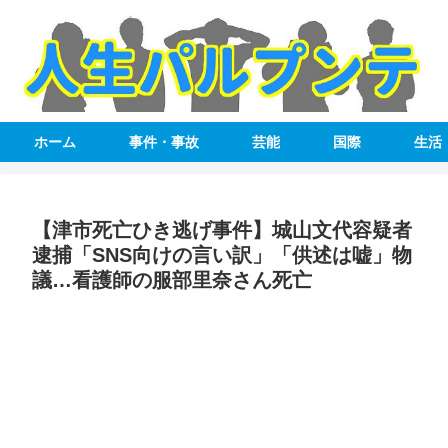
ホーム
事件・事故
芸能
国際
生活
【津市死亡ひき逃げ事件】城山文代容疑者
逮捕「SNS向けの言い訳」「供述は嘘」物
議…看護師の服部里奈さん死亡