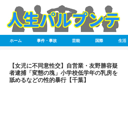
ホーム
事件・事故
芸能
国際
生活
【女児に不同意性交】自営業・友野勝容疑
者逮捕「変態の塊」小学校低学年の乳房を
舐めるなどの性的暴行【千葉】