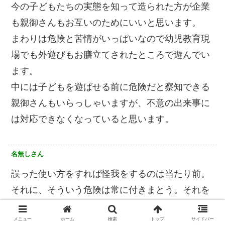
今の子どもたちの実態を知って造られた方が企業
も親御さんもお互いのためにいいと思います。
まわりは危険と苦情がいっぱいなので幼児教育現
場でも外遊びもお膳立てされたところで遊んでい
ます。
中には子どもを遊ばせる前に危険だと察知できる
親御さんもいらっしゃいますが、不意の出来事に
は対応できなくなっていると思います。
名無しさん
誤った使い方をすれば怪我をするのは当たり前。
それに、そういう危険は常に付きまとう。それを
学ぶのも子供の遊びの中の一つ。大人が100％の
メニュー
ホーム
検索
トップ
サイドバー
安全を求めるが故に、子供の危険予測の能力が低