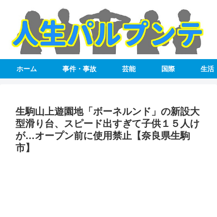
ホーム
事件・事故
芸能
国際
生活
生駒山上遊園地「ボーネルンド」の新設大
型滑り台、スピード出すぎて子供１５人け
が…オープン前に使用禁止【奈良県生駒
市】