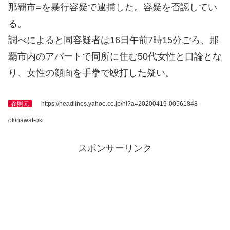
那覇市=を暴行容疑で逮捕した。容疑を否認してい
る。
調べによると同容疑者は16日午前7時15分ごろ、那
覇市内のアパートで同所に住む50代女性と口論とな
り、女性の顔面を手拳で殴打した疑い。
参照元
https://headlines.yahoo.co.jp/hl?a=20200419-00561848-
okinawat-oki
スポンサーリンク