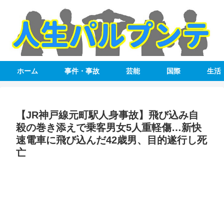
ホーム
事件・事故
芸能
国際
生活
【JR神戸線元町駅人身事故】飛び込み自
殺の巻き添えで乗客男女5人重軽傷…新快
速電車に飛び込んだ42歳男、目的遂行し死
亡