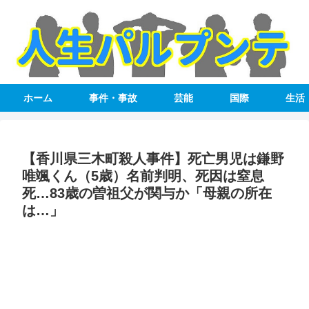
ホーム
事件・事故
芸能
国際
生活
【香川県三木町殺人事件】死亡男児は鎌野
唯颯くん（5歳）名前判明、死因は窒息
死…83歳の曽祖父が関与か「母親の所在
は…」