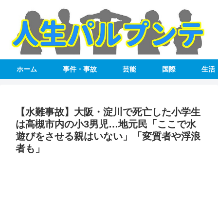
ホーム
事件・事故
芸能
国際
生活
【水難事故】大阪・淀川で死亡した小学生
は高槻市内の小3男児…地元民「ここで水
遊びをさせる親はいない」「変質者や浮浪
者も」