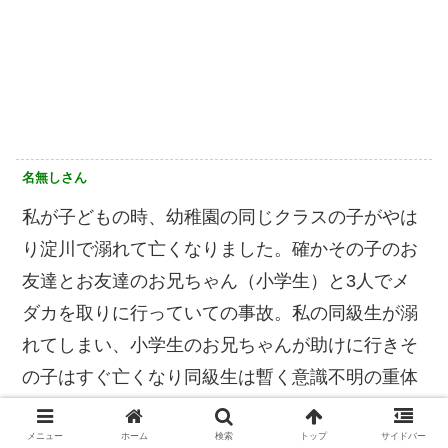
名無しさん
私が子どもの時、幼稚園の同じクラスの子がやは
り淀川で溺れて亡くなりました。確かその子のお
友達とお友達のお兄ちゃん（小学生）と3人でメ
ダカを取りに行っていての事故。私の同級生が溺
れてしまい、小学生のお兄ちゃんが助けに行きそ
の子はすぐ亡くなり同級生は暫く意識不明の重体
でした。私自身まだ幼児だったので記憶は薄らで
メニュー
ホーム
検索
トップ
サイドバー
すが、お葬式が悲惨だったのは今でも覚えていま