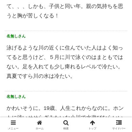
て、、、しかも、子供と同い年。親の気持ちを思
うと胸が苦しくなる！
名無しさん
泳げるような川の近くに住んでいた人はよく知っ
てると思うけど、５月に川で泳ぐのはまともでは
ない。足を入れても少し痺れるレベルで冷たい。
真夏ですら川の水は冷たい。
名無しさん
かわいそうに。19歳、人生これからなのに。ホン
トに浅いせせらぎみたいな小川で水遊びならいい
けど、溺れるような川は危ないね。
メニュー
ホーム
検索
トップ
サイドバー