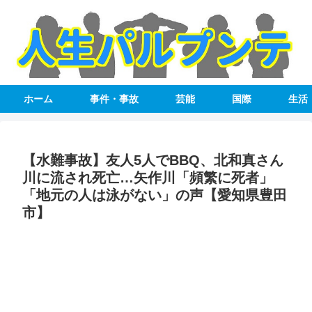
ホーム
事件・事故
芸能
国際
生活
【水難事故】友人5人でBBQ、北和真さん
川に流され死亡…矢作川「頻繁に死者」
「地元の人は泳がない」の声【愛知県豊田
市】