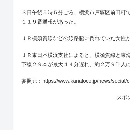
３日午後５時５分ごろ、横浜市戸塚区前田町
１１９番通報があった。
ＪＲ横須賀線などの線路脇に倒れていた女性
ＪＲ東日本横浜支社によると、横須賀線と東
下線２９本が最大４４分遅れ、約２万９千人
参照元：https://www.kanaloco.jp/news/social/ca
スポ