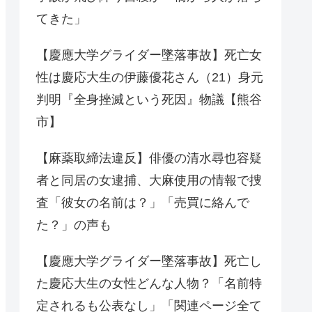
てきた」
【慶應大学グライダー墜落事故】死亡女
性は慶応大生の伊藤優花さん（21）身元
判明『全身挫滅という死因』物議【熊谷
市】
【麻薬取締法違反】俳優の清水尋也容疑
者と同居の女逮捕、大麻使用の情報で捜
査「彼女の名前は？」「売買に絡んで
た？」の声も
【慶應大学グライダー墜落事故】死亡し
た慶応大生の女性どんな人物？「名前特
定されるも公表なし」「関連ページ全て