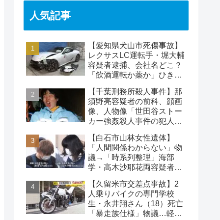
人気記事
【愛知県犬山市死傷事故】
レクサスLC運転手・堀大輔
容疑者逮捕、会社名どこ？
「飲酒運転か薬か」ひき逃
げで水野裕子さん死亡
【千葉刑務所殺人事件】那
須野亮容疑者の前科、顔画
像、人物像「世田谷ストー
カー強姦殺人事件の犯人」
被害者の藤江彰受刑者と
【白石市山林女性遺体】
は？
「人間関係わからない」物
議→「時系列整理」海部
学・高木沙耶花両容疑者、
死亡の田中早苗さん…複雑
【久留米市交差点事故】2
な事件
人乗りバイクの専門学校
生・永井翔さん（18）死亡
「暴走族仕様」物議…軽自