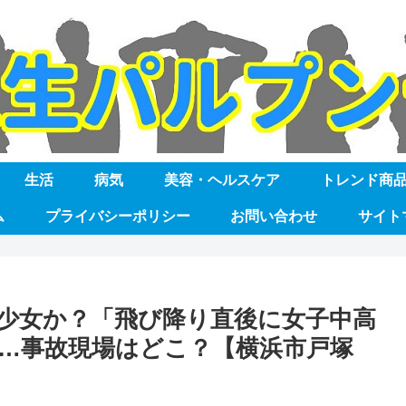
生活
病気
美容・ヘルスケア
トレンド商
ム
プライバシーポリシー
お問い合わせ
サイト
少女か？「飛び降り直後に女子中高
…事故現場はどこ？【横浜市戸塚