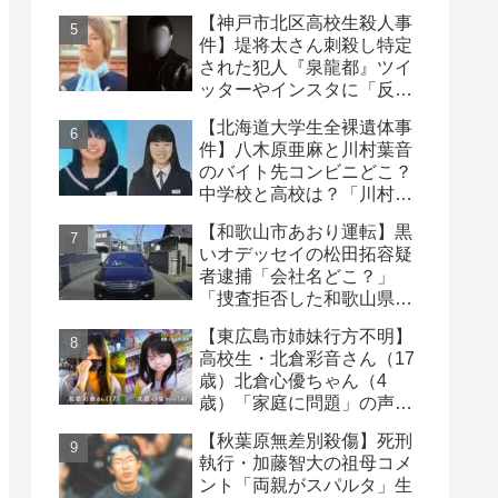
動車と衝突
【神戸市北区高校生殺人事
件】堤将太さん刺殺し特定
された犯人『泉龍都』ツイ
ッターやインスタに「反省
なし」名前や顔写真や職業
【北海道大学生全裸遺体事
件】八木原亜麻と川村葉音
のバイト先コンビニどこ？
中学校と高校は？「川村の
インスタに逮捕された彼
【和歌山市あおり運転】黒
氏」の声も
いオデッセイの松田拓容疑
者逮捕「会社名どこ？」
「捜査拒否した和歌山県
警」「小中学生にも煽り」
【東広島市姉妹行方不明】
の声
高校生・北倉彩音さん（17
歳）北倉心優ちゃん（4
歳）「家庭に問題」の声…
失踪か【顔写真公開】
【秋葉原無差別殺傷】死刑
執行・加藤智大の祖母コメ
ント「両親がスパルタ」生