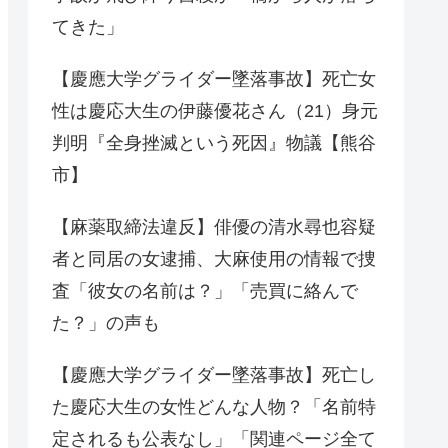
てきた」
【慶應大学グライダー墜落事故】死亡女
性は慶応大生の伊藤優花さん（21）身元
判明『全身挫滅という死因』物議【熊谷
市】
【麻薬取締法違反】俳優の清水尋也容疑
者と同居の女逮捕、大麻使用の情報で捜
査「彼女の名前は？」「売買に絡んで
た？」の声も
【慶應大学グライダー墜落事故】死亡し
た慶応大生の女性どんな人物？「名前特
定されるも公表なし」「関連ページ全て