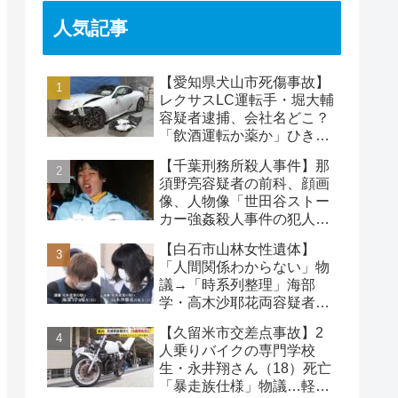
人気記事
【愛知県犬山市死傷事故】
レクサスLC運転手・堀大輔
容疑者逮捕、会社名どこ？
「飲酒運転か薬か」ひき逃
げで水野裕子さん死亡
【千葉刑務所殺人事件】那
須野亮容疑者の前科、顔画
像、人物像「世田谷ストー
カー強姦殺人事件の犯人」
被害者の藤江彰受刑者と
【白石市山林女性遺体】
は？
「人間関係わからない」物
議→「時系列整理」海部
学・高木沙耶花両容疑者、
死亡の田中早苗さん…複雑
【久留米市交差点事故】2
な事件
人乗りバイクの専門学校
生・永井翔さん（18）死亡
「暴走族仕様」物議…軽自