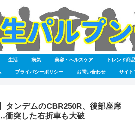
生活
病気
美容・ヘルスケア
トレンド商
ム
プライバシーポリシー
お問い合わせ
サイト
タンデムのCBR250R、後部座席
…衝突した右折車も大破