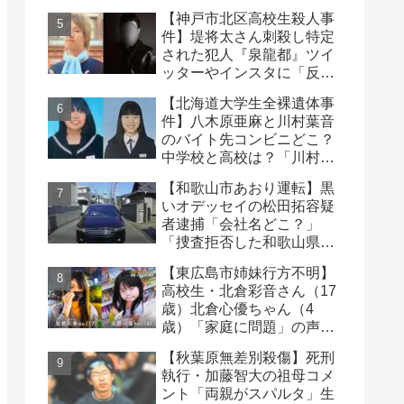
動車と衝突
【神戸市北区高校生殺人事
件】堤将太さん刺殺し特定
された犯人『泉龍都』ツイ
ッターやインスタに「反省
なし」名前や顔写真や職業
【北海道大学生全裸遺体事
件】八木原亜麻と川村葉音
のバイト先コンビニどこ？
中学校と高校は？「川村の
インスタに逮捕された彼
【和歌山市あおり運転】黒
氏」の声も
いオデッセイの松田拓容疑
者逮捕「会社名どこ？」
「捜査拒否した和歌山県
警」「小中学生にも煽り」
【東広島市姉妹行方不明】
の声
高校生・北倉彩音さん（17
歳）北倉心優ちゃん（4
歳）「家庭に問題」の声…
失踪か【顔写真公開】
【秋葉原無差別殺傷】死刑
執行・加藤智大の祖母コメ
ント「両親がスパルタ」生