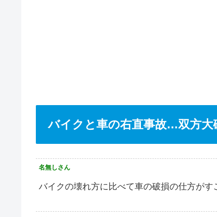
バイクと車の右直事故…双方大
名無しさん
バイクの壊れ方に比べて車の破損の仕方がす