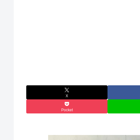
X
Pocket