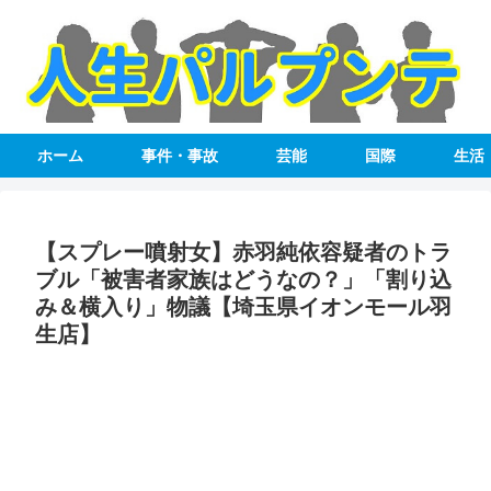
ホーム
事件・事故
芸能
国際
生活
【スプレー噴射女】赤羽純依容疑者のトラ
ブル「被害者家族はどうなの？」「割り込
み＆横入り」物議【埼玉県イオンモール羽
生店】