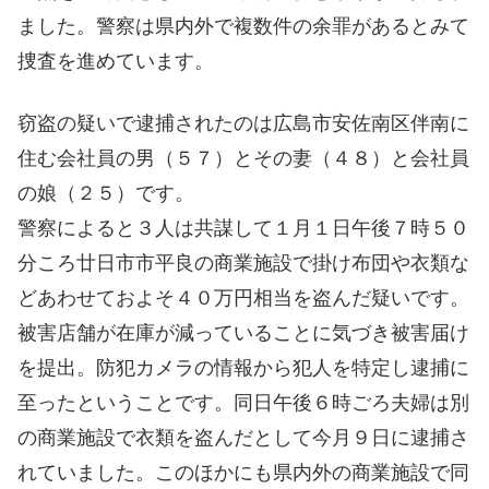
ました。警察は県内外で複数件の余罪があるとみて
捜査を進めています。
窃盗の疑いで逮捕されたのは広島市安佐南区伴南に
住む会社員の男（５７）とその妻（４８）と会社員
の娘（２５）です。
警察によると３人は共謀して１月１日午後７時５０
分ころ廿日市市平良の商業施設で掛け布団や衣類な
どあわせておよそ４０万円相当を盗んだ疑いです。
被害店舗が在庫が減っていることに気づき被害届け
を提出。防犯カメラの情報から犯人を特定し逮捕に
至ったということです。同日午後６時ごろ夫婦は別
の商業施設で衣類を盗んだとして今月９日に逮捕さ
れていました。このほかにも県内外の商業施設で同