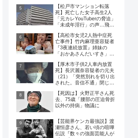
８）理解の声も【神奈川
【松戸市マンション転落
県】
死】死亡した女子高生2人
「元カレYouTuberの脅迫」
「未成年淫行」の声…飛び
降り自殺ライブ配信
【高松市女児2人熱中症死
亡事件】竹内麻理亜容疑者
『3夜連続放置』姉妹の
「おかあさんだいすき」折
り紙メッセージに対する世
【厚木市子供2人車内放置
論
死】長沢麗奈容疑者の元夫
（21）「突然別れを切り出
された。音信不通」閉じ込
めは2時間40分と判明
【死因は】火野正平さん死
去、75歳「腰部の圧迫骨折
以外の持病」物議に
【芸能界ケンカ最強説】渡
瀬恒彦さん、若い頃の喧嘩
伝説『数々の強面芸能人が