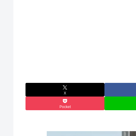
X
Pocket