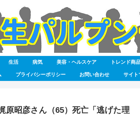
生活
病気
美容・ヘルスケア
トレンド商
ム
プライバシーポリシー
お問い合わせ
サイト
梶原昭彦さん（65）死亡「逃げた理