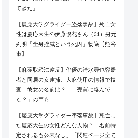
てきた」
【慶應大学グライダー墜落事故】死亡女
性は慶応大生の伊藤優花さん（21）身元
判明『全身挫滅という死因』物議【熊谷
市】
【麻薬取締法違反】俳優の清水尋也容疑
者と同居の女逮捕、大麻使用の情報で捜
査「彼女の名前は？」「売買に絡んで
た？」の声も
【慶應大学グライダー墜落事故】死亡し
た慶応大生の女性どんな人物？「名前特
定されるも公表なし」「関連ページ全て