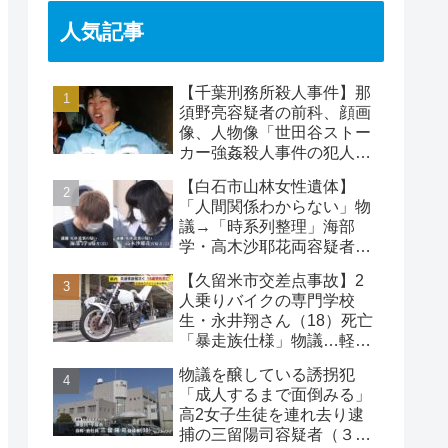
人気記事
【千葉刑務所殺人事件】那
須野亮容疑者の前科、顔画
像、人物像「世田谷ストー
カー強姦殺人事件の犯人」
被害者の藤江彰受刑者と
【白石市山林女性遺体】
は？
「人間関係わからない」物
議→「時系列整理」海部
学・高木沙耶花両容疑者、
死亡の田中早苗さん…複雑
【久留米市交差点事故】2
な事件
人乗りバイクの専門学校
生・永井翔さん（18）死亡
「暴走族仕様」物議…軽自
動車と衝突
物議を醸している誘拐犯
「成人するまで面倒みる」
高2女子生徒を連れ去り逮
捕の三留陽司容疑者（３