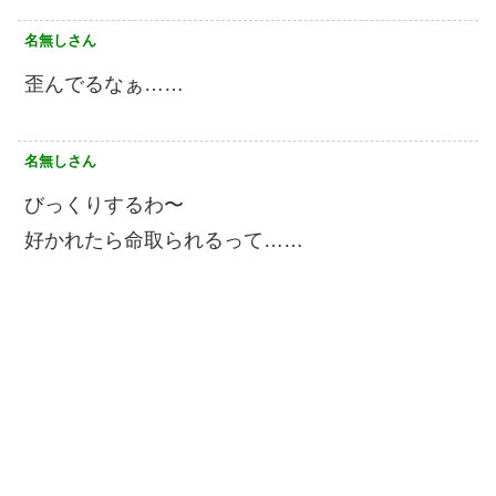
名無しさん
歪んでるなぁ……
名無しさん
びっくりするわ〜
好かれたら命取られるって……