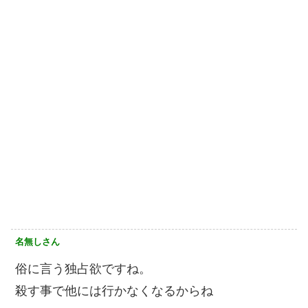
名無しさん
俗に言う独占欲ですね。
殺す事で他には行かなくなるからね