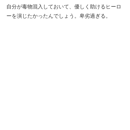
自分が毒物混入しておいて、優しく助けるヒーロ
ーを演じたかったんでしょう。卑劣過ぎる。