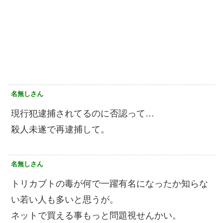
名無しさん
現行犯逮捕されてるのに否認って…
殺人未遂で再逮捕して。
名無しさん
トリカブトの毒が何で一躍有名になったか知らな
い若い人も多いと思うが。
ネットで買える事もっと問題視せんかい。