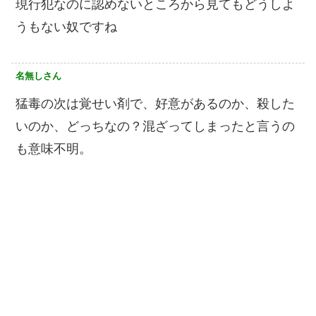
現行犯なのに認めないところから見てもどうしよ
うもない奴ですね
名無しさん
猛毒の次は覚せい剤で、好意があるのか、殺した
いのか、どっちなの？混ざってしまったと言うの
も意味不明。