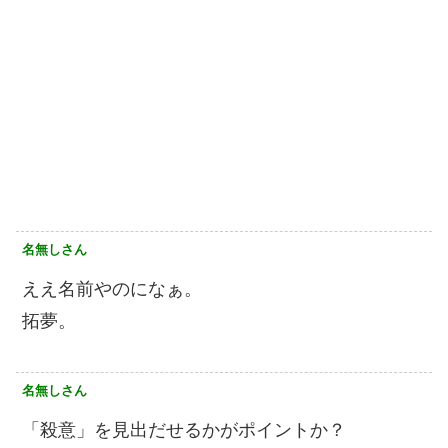
名無しさん
ええ名前やのになぁ。
拓夢。
名無しさん
「殺意」を見出だせるかがポイントか？