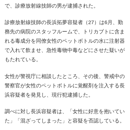
で、診療放射線技師の男が逮捕された。
診療放射線技師の長浜拓夢容疑者（27）は6月、勤
務先の病院のスタッフルームで、トリカブトに含ま
れる毒成分を同僚女性のペットボトルの水に注射器
で入れて飲ませ、急性毒物中毒などにさせた疑いが
もたれている。
女性が警視庁に相談したところ、その後、警戒中の
警察官が女性のペットボトルに覚醒剤を注入する長
浜容疑者を発見し、現行犯逮捕した。
調べに対し長浜容疑者は、「女性に好意を抱いてい
た」「混ざってしまった」と容疑を否認している。