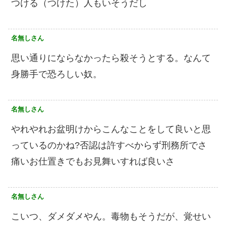
つける（つけた）人もいそうだし
名無しさん
思い通りにならなかったら殺そうとする。なんて
身勝手で恐ろしい奴。
名無しさん
やれやれお盆明けからこんなことをして良いと思
っているのかね?否認は許すべからず刑務所でさ
痛いお仕置きでもお見舞いすれば良いさ
名無しさん
こいつ、ダメダメやん。毒物もそうだが、覚せい