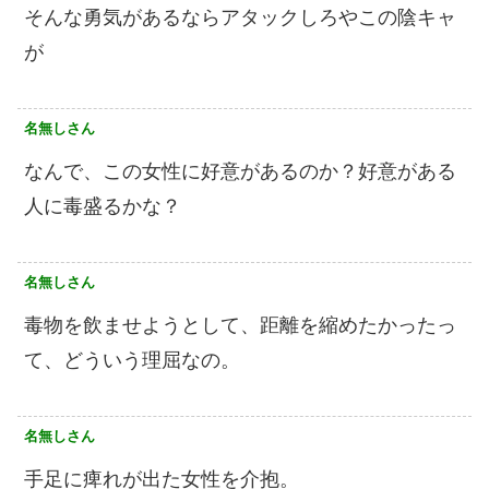
そんな勇気があるならアタックしろやこの陰キャ
が
名無しさん
なんで、この女性に好意があるのか？好意がある
人に毒盛るかな？
名無しさん
毒物を飲ませようとして、距離を縮めたかったっ
て、どういう理屈なの。
名無しさん
手足に痺れが出た女性を介抱。