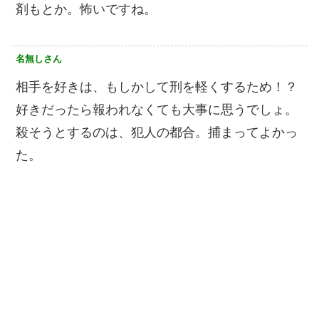
剤もとか。怖いですね。
名無しさん
相手を好きは、もしかして刑を軽くするため！？
好きだったら報われなくても大事に思うでしょ。
殺そうとするのは、犯人の都合。捕まってよかっ
た。