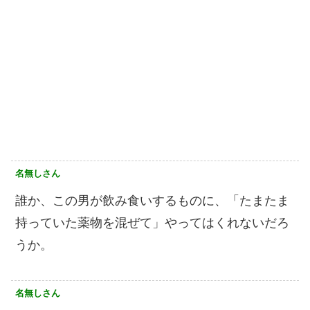
名無しさん
誰か、この男が飲み食いするものに、「たまたま
持っていた薬物を混ぜて」やってはくれないだろ
うか。
名無しさん