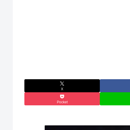
X
Pocket