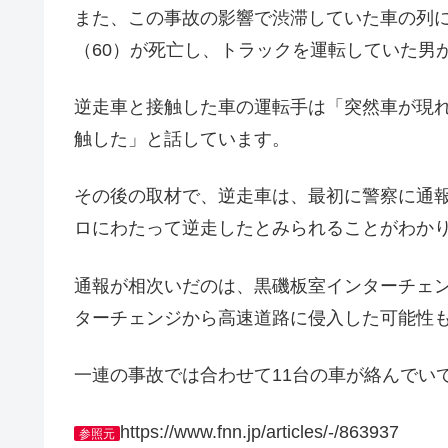
また、この事故の影響で渋滞していた車の列
（60）が死亡し、トラックを運転していた男
逆走車と接触した車の運転手は「突然車が現
触した」と話しています。
その後の取材で、逆走車は、最初に警察に通
ロにわたって逆走したとみられることがわか
通報が相次いだのは、黒磯板室インターチェ
ターチェンジから高速道路に侵入した可能性
一連の事故では合わせて11台の車が絡んでい
https://www.fnn.jp/articles/-/863937
参照元