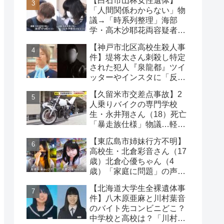
【白石市山林女性遺体】
は？
「人間関係わからない」物
議→「時系列整理」海部
学・高木沙耶花両容疑者、
死亡の田中早苗さん…複雑
【神戸市北区高校生殺人事
な事件
件】堤将太さん刺殺し特定
された犯人『泉龍都』ツイ
ッターやインスタに「反省
なし」名前や顔写真や職業
【久留米市交差点事故】2
人乗りバイクの専門学校
生・永井翔さん（18）死亡
「暴走族仕様」物議…軽自
動車と衝突
【東広島市姉妹行方不明】
高校生・北倉彩音さん（17
歳）北倉心優ちゃん（4
歳）「家庭に問題」の声…
失踪か【顔写真公開】
【北海道大学生全裸遺体事
件】八木原亜麻と川村葉音
のバイト先コンビニどこ？
中学校と高校は？「川村の