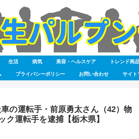
生活
病気
美容・ヘルスケア
トレンド商
ム
プライバシーポリシー
お問い合わせ
サイト
走車の運転手・前原勇太さん（42）物
ック運転手を逮捕【栃木県】