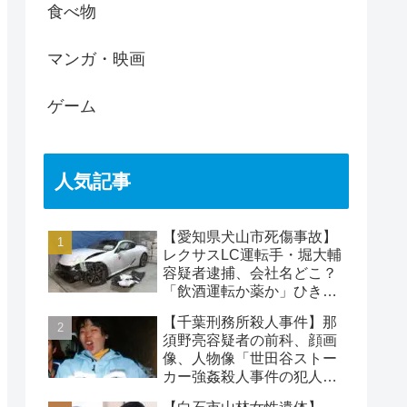
食べ物
マンガ・映画
ゲーム
人気記事
【愛知県犬山市死傷事故】
レクサスLC運転手・堀大輔
容疑者逮捕、会社名どこ？
「飲酒運転か薬か」ひき逃
げで水野裕子さん死亡
【千葉刑務所殺人事件】那
須野亮容疑者の前科、顔画
像、人物像「世田谷ストー
カー強姦殺人事件の犯人」
被害者の藤江彰受刑者と