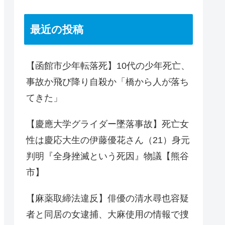
最近の投稿
【函館市少年転落死】10代の少年死亡、
事故か飛び降り自殺か「橋から人が落ち
てきた」
【慶應大学グライダー墜落事故】死亡女
性は慶応大生の伊藤優花さん（21）身元
判明『全身挫滅という死因』物議【熊谷
市】
【麻薬取締法違反】俳優の清水尋也容疑
者と同居の女逮捕、大麻使用の情報で捜