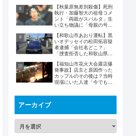
インスタに逮捕された彼
【秋葉原無差別殺傷】死刑
氏」の声も
執行・加藤智大の祖母コメ
ント「両親がスパルタ」生
い立ち物議に「母親の号泣
はパフォーマンス」の声も
【和歌山市あおり運転】黒
いオデッセイの松田拓容疑
者逮捕「会社名どこ？」
「捜査拒否した和歌山県
警」「小中学生にも煽り」
【福知山市花火大会露店爆
の声
発事故】店主と原因作った
カップルのその後は？当時
現場にいた人達「今でも怖
い」
アーカイブ