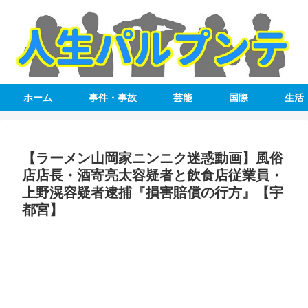
ホーム
事件・事故
芸能
国際
生活
【ラーメン山岡家ニンニク迷惑動画】風俗
店店長・酒寄亮太容疑者と飲食店従業員・
上野滉容疑者逮捕『損害賠償の行方』【宇
都宮】