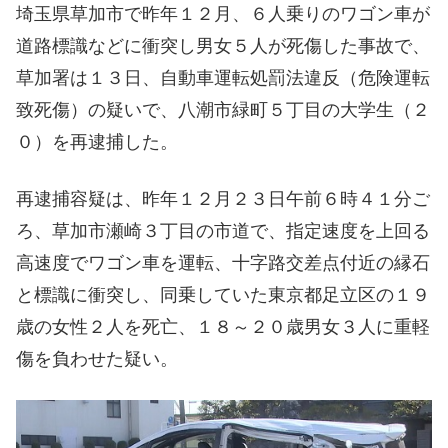
埼玉県草加市で昨年１２月、６人乗りのワゴン車が
道路標識などに衝突し男女５人が死傷した事故で、
草加署は１３日、自動車運転処罰法違反（危険運転
致死傷）の疑いで、八潮市緑町５丁目の大学生（２
０）を再逮捕した。
再逮捕容疑は、昨年１２月２３日午前６時４１分ご
ろ、草加市瀬崎３丁目の市道で、指定速度を上回る
高速度でワゴン車を運転、十字路交差点付近の縁石
と標識に衝突し、同乗していた東京都足立区の１９
歳の女性２人を死亡、１８～２０歳男女３人に重軽
傷を負わせた疑い。