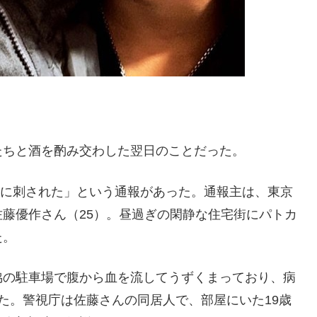
たちと酒を酌み交わした翌日のことだった。
カノに刺された」という通報があった。通報主は、東京
藤優作さん（25）。昼過ぎの閑静な住宅街にパトカ
た。
脇の駐車場で腹から血を流してうずくまっており、病
た。警視庁は佐藤さんの同居人で、部屋にいた19歳