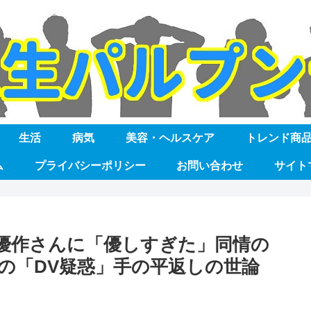
生活
病気
美容・ヘルスケア
トレンド商
ム
プライバシーポリシー
お問い合わせ
サイト
優作さんに「優しすぎた」同情の
の「DV疑惑」手の平返しの世論