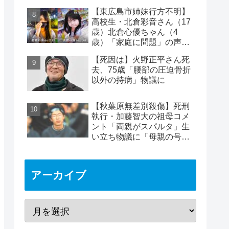
り付けられケガ
【東広島市姉妹行方不明】
高校生・北倉彩音さん（17
歳）北倉心優ちゃん（4
歳）「家庭に問題」の声…
失踪か【顔写真公開】
【死因は】火野正平さん死
去、75歳「腰部の圧迫骨折
以外の持病」物議に
【秋葉原無差別殺傷】死刑
執行・加藤智大の祖母コメ
ント「両親がスパルタ」生
い立ち物議に「母親の号泣
はパフォーマンス」の声も
アーカイブ