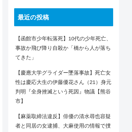
最近の投稿
【函館市少年転落死】10代の少年死亡、
事故か飛び降り自殺か「橋から人が落ち
てきた」
【慶應大学グライダー墜落事故】死亡女
性は慶応大生の伊藤優花さん（21）身元
判明『全身挫滅という死因』物議【熊谷
市】
【麻薬取締法違反】俳優の清水尋也容疑
者と同居の女逮捕、大麻使用の情報で捜