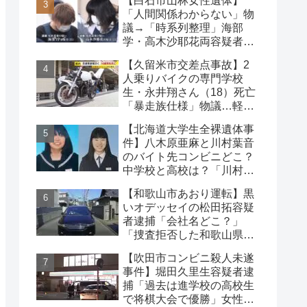
【白石市山林女性遺体】
は？
「人間関係わからない」物
議→「時系列整理」海部
学・高木沙耶花両容疑者、
死亡の田中早苗さん…複雑
【久留米市交差点事故】2
な事件
人乗りバイクの専門学校
生・永井翔さん（18）死亡
「暴走族仕様」物議…軽自
動車と衝突
【北海道大学生全裸遺体事
件】八木原亜麻と川村葉音
のバイト先コンビニどこ？
中学校と高校は？「川村の
インスタに逮捕された彼
【和歌山市あおり運転】黒
氏」の声も
いオデッセイの松田拓容疑
者逮捕「会社名どこ？」
「捜査拒否した和歌山県
警」「小中学生にも煽り」
【吹田市コンビニ殺人未遂
の声
事件】堀田久里生容疑者逮
捕「過去は進学校の高校生
で将棋大会で優勝」女性切