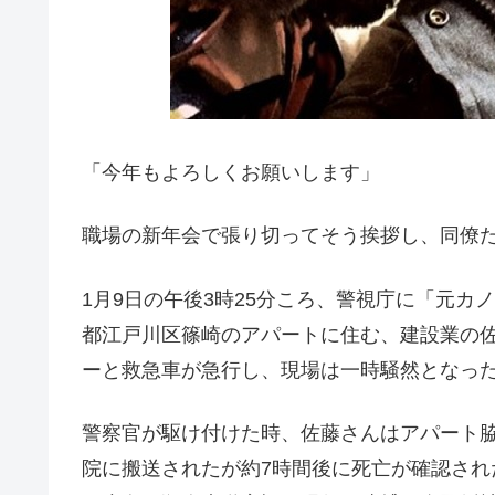
「今年もよろしくお願いします」
職場の新年会で張り切ってそう挨拶し、同僚
1月9日の午後3時25分ころ、警視庁に「元
都江戸川区篠崎のアパートに住む、建設業の佐
ーと救急車が急行し、現場は一時騒然となっ
警察官が駆け付けた時、佐藤さんはアパート
院に搬送されたが約7時間後に死亡が確認され