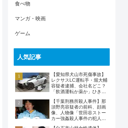
食べ物
マンガ・映画
ゲーム
人気記事
【愛知県犬山市死傷事故】
レクサスLC運転手・堀大輔
容疑者逮捕、会社名どこ？
「飲酒運転か薬か」ひき逃
げで水野裕子さん死亡
【千葉刑務所殺人事件】那
須野亮容疑者の前科、顔画
像、人物像「世田谷ストー
カー強姦殺人事件の犯人」
被害者の藤江彰受刑者と