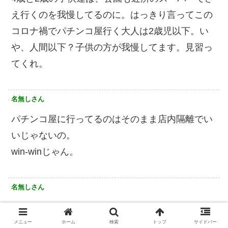
え行くのを我慢してるのに。はっきり言ってこの
コロナ禍でパチンコ屋行く大人は2歳児以下。い
や、人間以下？子供の方が我慢してます。見習っ
てくれ。
名無しさん
パチンコ屋に行ってるのはそのまま店内隔離でい
いじゃないの。
win-winじゃん。
名無しさん
どうせこの記事の男も若いからと舐めて掛かって
遊びに行ったりしたんだろうな。
メニュー
ホーム
検索
トップ
サイドバー