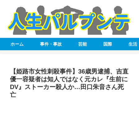
ホーム
事件・事故
芸能
国際
生活
【姫路市女性刺殺事件】36歳男逮捕、吉直
優一容疑者は知人ではなく元カレ『生前に
DV』ストーカー殺人か…田口朱音さん死
亡