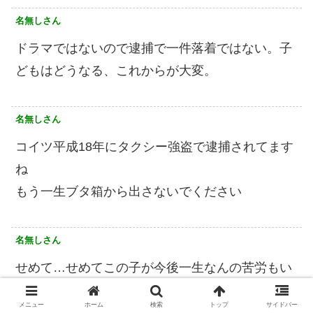
名無しさん
ドラマではないので逮捕で一件落着ではない。子
どもはどうなる、これからが大変。
名無しさん
コイツ平成18年にタクシー強盗で逮捕されてます
ね
もう一生ブタ箱から出さないでください
名無しさん
せめて…せめてこの子が今後一生なんの苦労もい
らないほどの補償金をあげてほしい…この子にと
メニュー
ホーム
検索
トップ
サイドバー
って母より大切なものなどないけど。だからなん