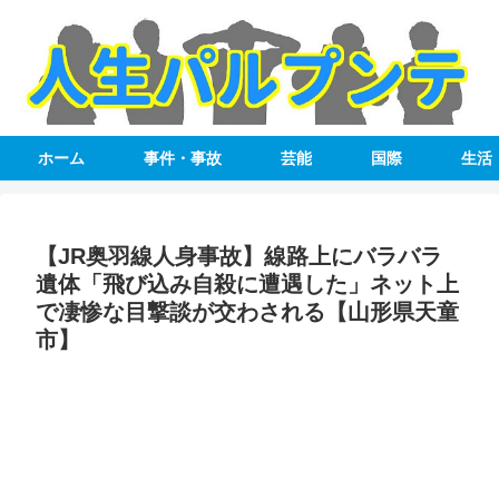
ホーム
事件・事故
芸能
国際
生活
【JR奥羽線人身事故】線路上にバラバラ
遺体「飛び込み自殺に遭遇した」ネット上
で凄惨な目撃談が交わされる【山形県天童
市】