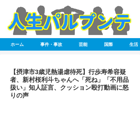
ホーム
事件・事故
芸能
国際
生活
【摂津市3歳児熱湯虐待死】行歩寿希容疑
者、新村桜利斗ちゃんへ「死ね」「不用品
扱い」知人証言、クッション殴打動画に怒
りの声