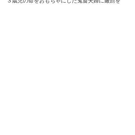
３歳児の命をおもちゃにした鬼畜夫婦に厳罰を