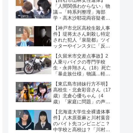
【白石市山林女性遺体】
は？
「人間関係わからない」物
議→「時系列整理」海部
学・高木沙耶花両容疑者、
死亡の田中早苗さん…複雑
【神戸市北区高校生殺人事
な事件
件】堤将太さん刺殺し特定
された犯人『泉龍都』ツイ
ッターやインスタに「反省
なし」名前や顔写真や職業
【久留米市交差点事故】2
人乗りバイクの専門学校
生・永井翔さん（18）死亡
「暴走族仕様」物議…軽自
動車と衝突
【東広島市姉妹行方不明】
高校生・北倉彩音さん（17
歳）北倉心優ちゃん（4
歳）「家庭に問題」の声…
失踪か【顔写真公開】
【北海道大学生全裸遺体事
件】八木原亜麻と川村葉音
のバイト先コンビニどこ？
中学校と高校は？「川村の