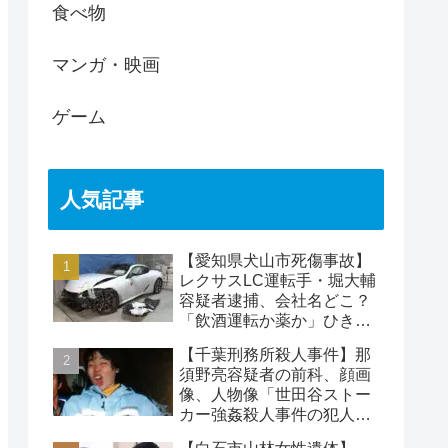
食べ物
マンガ・映画
ゲーム
人気記事
【愛知県犬山市死傷事故】
レクサスLC運転手・堀大輔
容疑者逮捕、会社名どこ？
「飲酒運転か薬か」ひき逃
げで水野裕子さん死亡
【千葉刑務所殺人事件】那
須野亮容疑者の前科、顔画
像、人物像「世田谷ストー
カー強姦殺人事件の犯人」
被害者の藤江彰受刑者と