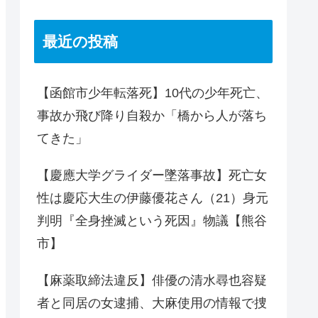
最近の投稿
【函館市少年転落死】10代の少年死亡、
事故か飛び降り自殺か「橋から人が落ち
てきた」
【慶應大学グライダー墜落事故】死亡女
性は慶応大生の伊藤優花さん（21）身元
判明『全身挫滅という死因』物議【熊谷
市】
【麻薬取締法違反】俳優の清水尋也容疑
者と同居の女逮捕、大麻使用の情報で捜