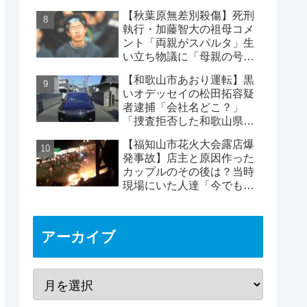
インスタに逮捕された彼
【秋葉原無差別殺傷】死刑
氏」の声も
執行・加藤智大の祖母コメ
ント「両親がスパルタ」生
い立ち物議に「母親の号泣
はパフォーマンス」の声も
【和歌山市あおり運転】黒
いオデッセイの松田拓容疑
者逮捕「会社名どこ？」
「捜査拒否した和歌山県
警」「小中学生にも煽り」
【福知山市花火大会露店爆
の声
発事故】店主と原因作った
カップルのその後は？当時
現場にいた人達「今でも怖
い」
アーカイブ