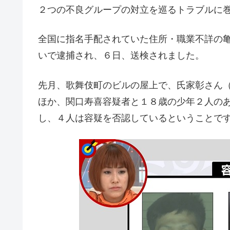
２つの不良グループの対立を巡るトラブルに
全国に指名手配されていた住所・職業不詳の
いで逮捕され、６日、送検されました。
先月、歌舞伎町のビルの屋上で、氏家彰さん
ほか、関口寿喜容疑者と１８歳の少年２人の
し、４人は容疑を否認しているということで