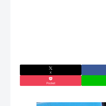
X
Pocket