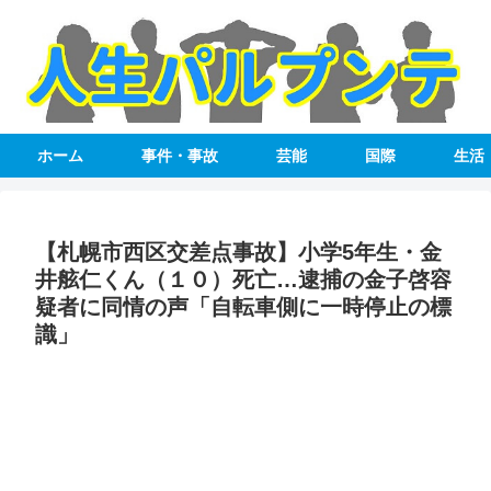
ホーム
事件・事故
芸能
国際
生活
【札幌市西区交差点事故】小学5年生・金
井舷仁くん（１０）死亡…逮捕の金子啓容
疑者に同情の声「自転車側に一時停止の標
識」